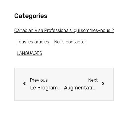
Categories
Canadian Visa Professionals: qui sommes-nous ?
Tous les articles
Nous contacter
LANGUAGES
Previous
Next
Le Programme NEEDS Aide Les Enfants Immigrés À Winnipeg
Augmentation Du Nombre De Personnes Qui Font La Navette Pour Aller Travailler Au Canada